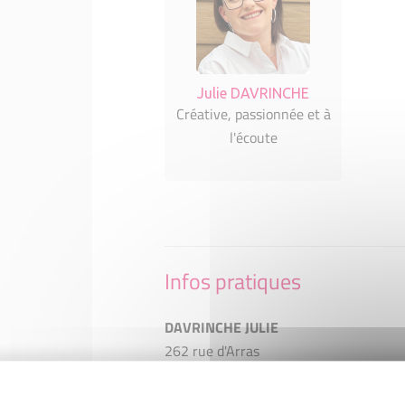
Julie DAVRINCHE
Créative, passionnée et à
l'écoute
Infos pratiques
DAVRINCHE JULIE
262 rue d'Arras
62161 Agnez-lès-Duisans