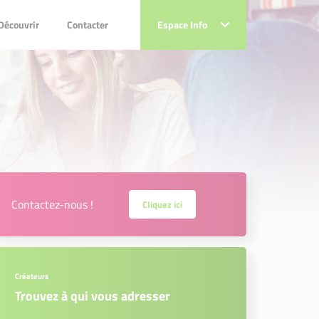
couvrir
Contacter
Découvrir
Contacter
Espace Info
Espace Info
Contactez-nous !
Cliquez ici
Créateurs
Trouvez à qui vous adresser