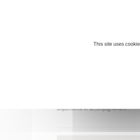
Mobile : +33 7 88 55 79 72
juliedavrinchedeco@gmail.com
http://juliedavrinche.fr
Facebook
This site uses cookie
Instagram
Si c'était à refaire ?
"L'accompagnement est primordial, on 
la réalisation de notre projet, et pour 
disponibilité et accompagnement".