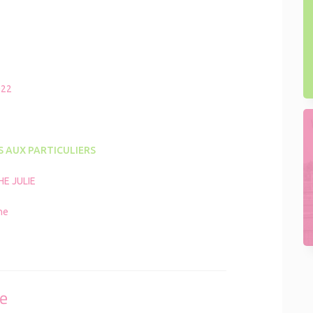
022
S AUX PARTICULIERS
E JULIE
ne
se