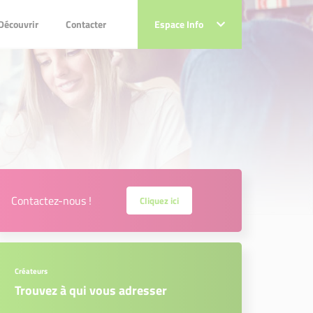
couvrir
Contacter
Découvrir
Contacter
Espace Info
Espace Info
Contactez-nous !
Cliquez ici
Créateurs
Trouvez à qui vous adresser