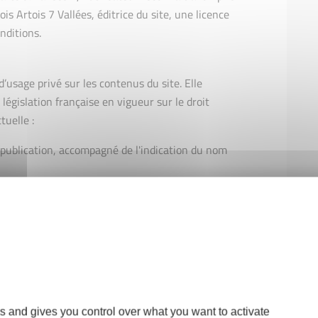
is Artois 7 Vallées, éditrice du site, une licence
nditions.
 d’usage privé sur les contenus du site. Elle
 législation française en vigueur sur le droit
tuelle :
la publication, accompagné de l'indication du nom
omettre de citer clairement la source, y compris
-types, peuvent être utilisés pour un usage
tion est soumise à autorisation, sauf mention
ilisation à d'autres fins que personnelles est
rnois Artois 7 Vallées
s and gives you control over what you want to activate