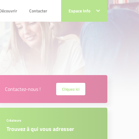
couvrir
Contacter
Découvrir
Contacter
Espace Info
Espace Info
Contactez-nous !
Cliquez ici
Créateurs
Trouvez à qui vous adresser