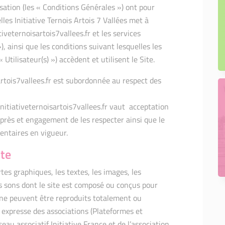
isation (les « Conditions Générales ») ont pour
lles Initiative Ternois Artois 7 Vallées met à
tiveternoisartois7vallees.fr et les services
 ainsi que les conditions suivant lesquelles les
Utilisateur(s) ») accèdent et utilisent le Site.
artois7vallees.fr est subordonnée au respect des
 initiativeternoisartois7vallees.fr vaut acceptation
après et engagement de les respecter ainsi que le
mentaires en vigueur.
ite
tes graphiques, les textes, les images, les
es sons dont le site est composé ou conçus pour
 ne peuvent être reproduits totalement ou
 expresse des associations (Plateformes et
au associatif Initiative France et de l’association