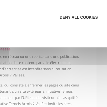
t placés sur le site pour en faciliter l'usage. Ils
iques de l'Utilisateur. Initiative Ternois Artois 7
sabilité vis-à-vis des modifications que
DENY ALL COOKIES
 documents types téléchargeables.
tion qui n'est pas mentionné expressément dans le
terdit par principe.
presse
se en réseau ou une reprise dans une publication,
cation de ce contenu par voie électronique,
d’entreprise est interdite sans autorisation
Artois 7 Vallées.
e, qui consiste à enfermer les pages du site dans
enant à un site extérieur à Initiative Ternois
tamment par l'URL) que le visiteur n'a pas quitté
iative Ternois Artois 7 Vallées invite les sites