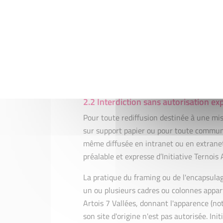
Les documents types téléchargeables son
peuvent être adaptés aux besoins spécif
Vallées dégage cependant toute respon
l'Utilisateur pourra effectuer sur les
Tout autre type de diffusion ou d'utilisa
paragraphe "autorisation" ci-dessus est in
2.2 Interdiction sans autorisation ex
Pour toute rediffusion destinée à une mi
sur support papier ou pour toute communi
même diffusée en intranet ou en extranet 
préalable et expresse d’Initiative Ternois 
La pratique du framing ou de l'encapsulag
un ou plusieurs cadres ou colonnes appart
Artois 7 Vallées, donnant l'apparence (no
son site d'origine n'est pas autorisée. Init