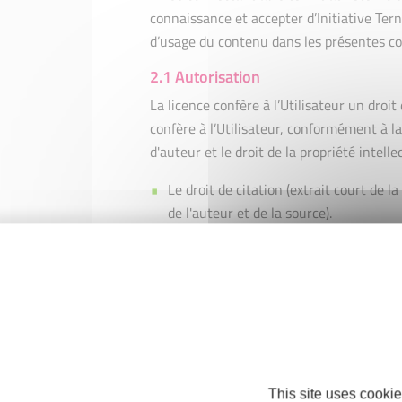
connaissance et accepter d’Initiative Terno
d’usage du contenu dans les présentes co
2.1 Autorisation
La licence confère à l’Utilisateur un droit
confère à l’Utilisateur, conformément à la
d'auteur et le droit de la propriété intellec
Le droit de citation (extrait court de 
de l'auteur et de la source).
La création de liens vers le site sans 
liens profonds.
Les articles, formulaires et documents
strictement personnel. Toute modifica
contraire présente sur le site. Toute ut
soumise à l’autorisation d’Initiative Te
This site uses cookie