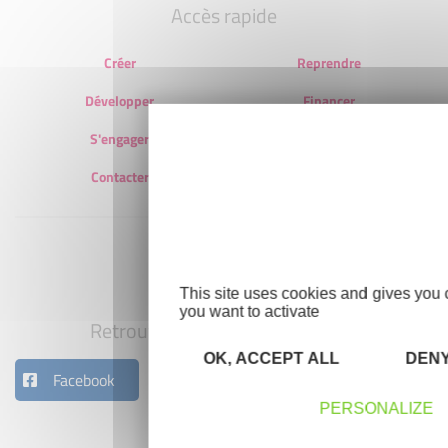
Accès rapide
Créer
Reprendre
Développer
Financer
S'engager
Découvrir
Contacter
Accès intranet
This site uses cookies and gives you 
you want to activate
Retrouvez nous sur nos réseaux
OK, ACCEPT ALL
DENY
Facebook
instagram
PERSONALIZE
Nous contacter