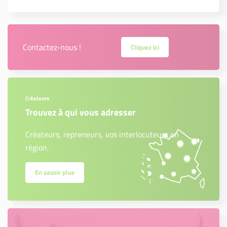
Contactez-nous !
Cliquez ici
Créateurs
Trouvez à qui vous adresser
Créateurs, repreneurs, vos interlocuteurs en
région.
En savoir plus