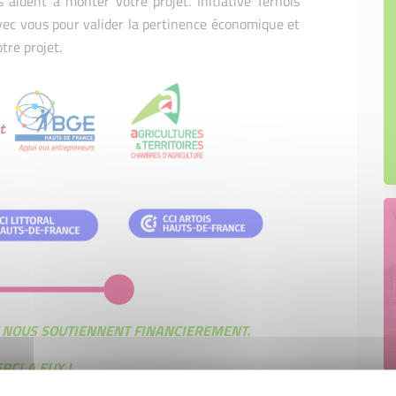
us aident à monter votre projet. Initiative Ternois
avec vous pour valider la pertinence économique et
tre projet.
T NOUS SOUTIENNENT FINANCIEREMENT.
RCI A EUX !