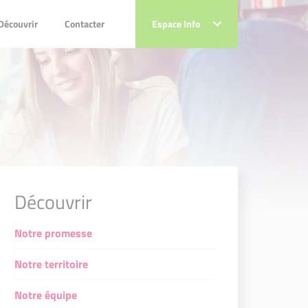
couvrir
Contacter
Découvrir
Contacter
Espace Info
Espace Info
Découvrir
Notre promesse
Notre territoire
Notre équipe