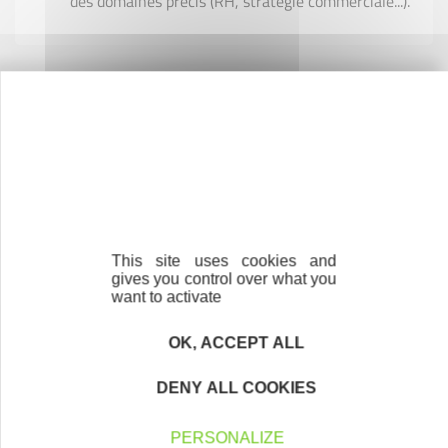
des domaines précis (RH, stratégie commerciale...).
Contactez-nous !
Cliquez ici
Créateurs
This site uses cookies and
Trouvez à qui vous adresser
gives you control over what you
want to activate
Créateurs, repreneurs, vos interlocuteurs en
région.
OK, ACCEPT ALL
En savoir plus
DENY ALL COOKIES
PERSONALIZE