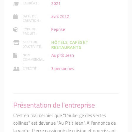
2021
LAURÉAT :
avril 2022
DATE DE
CRÉATION :
Reprise
TYPE DE
PROJET :
HÔTELS, CAFÉS ET
SECTEUR
D'ACTIVITÉ :
RESTAURANTS
Au p'tit Jean
NOM
COMMERCIAL
:
3 personnes
EFFECTIF :
Présentation de l'entreprise
C'est en mai dernier que "L'auberge des vertes
collines" est devenue "Au P'tit Jean". A l'annonce de
la vente, Pierre passionné de cuisine et nourrissant